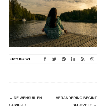
Share this Post
Post
←
DE WENSUIL EN
VERANDERING BEGINT
navigation
COVID-19
BIJ JEZELF.
→